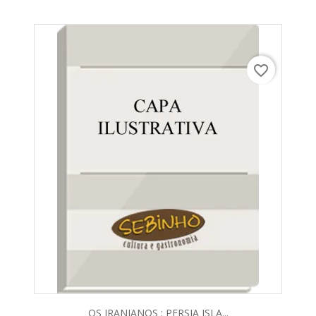
favorite_border
OS IRANIANOS : PERSIA ISLA...