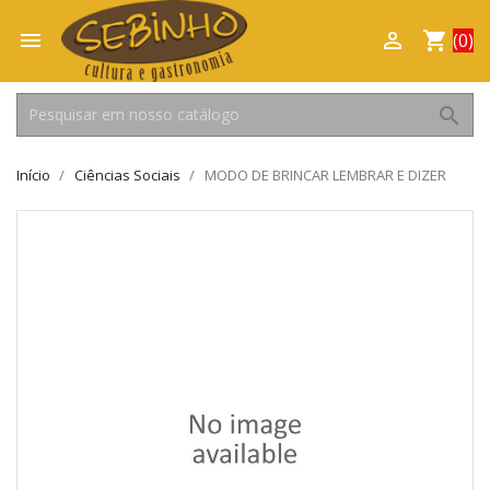

shopping_cart

(0)
search
Início
Ciências Sociais
MODO DE BRINCAR LEMBRAR E DIZER