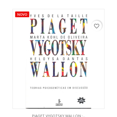
NOVO
favorite_border
PIAGET VYGOTSKY WALLON :...