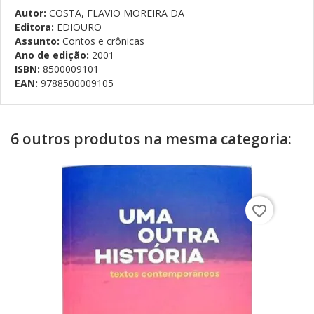
Autor:
COSTA, FLAVIO MOREIRA DA
Editora:
EDIOURO
Assunto:
Contos e crônicas
Ano de edição:
2001
ISBN:
8500009101
EAN:
9788500009105
6 outros produtos na mesma categoria:
favorite_border