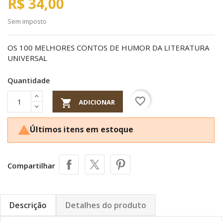
R$ 34,00
Sem imposto
OS 100 MELHORES CONTOS DE HUMOR DA LITERATURA
UNIVERSAL
Quantidade
favorite_border

ADICIONAR
Últimos itens em estoque

Compartilhar
Descrição
Detalhes do produto