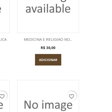
a
Visualização rápida

LICA
MEDICINA E RELIGIAO NO...
R$ 30,00
ADICIONAR
vorite_border
favorite_border