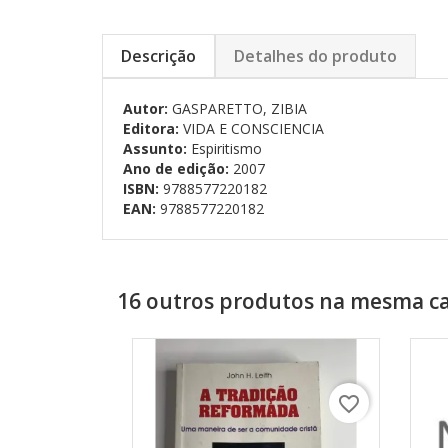
Descrição
Detalhes do produto
Autor:
GASPARETTO, ZIBIA
Editora:
VIDA E CONSCIENCIA
Assunto:
Espiritismo
Ano de edição:
2007
ISBN:
9788577220182
EAN:
9788577220182
16 outros produtos na mesma ca
favorite_border