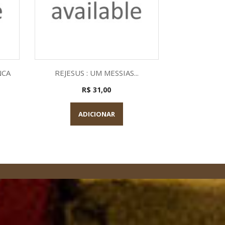
a
Visualização rápida

NCA
REJESUS : UM MESSIAS...
R$ 31,00
ADICIONAR