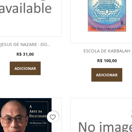
Visualização rápida

JESUS DE NAZARE : DO...
Visualização rápid

ESCOLA DE KABBALAH
R$ 31,00
R$ 100,00
ADICIONAR
ADICIONAR
favorite_border
fa