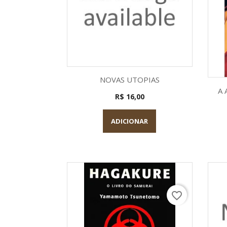
Visualização rápida

NOVAS UTOPIAS
A 
R$ 16,00
ADICIONAR
favorite_border