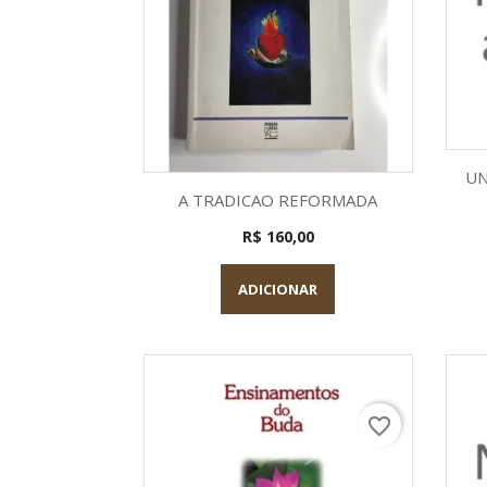
UN
Visualização rápida

A TRADICAO REFORMADA
R$ 160,00
ADICIONAR
favorite_border