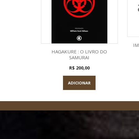
IM
Visualização rápida

HAGAKURE : O LIVRO DO
SAMURAI
R$ 200,00
ADICIONAR