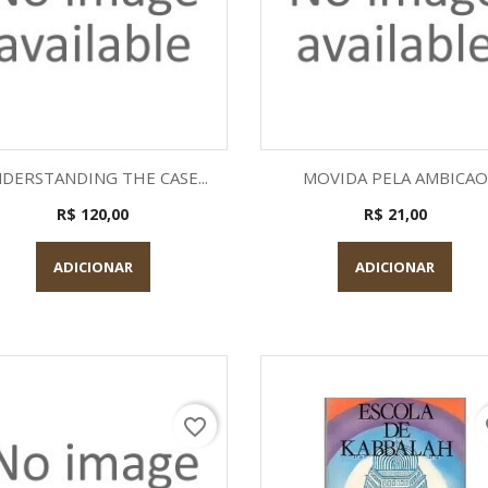
Visualização rápida
Visualização rápid


DERSTANDING THE CASE...
MOVIDA PELA AMBICAO
R$ 120,00
R$ 21,00
ADICIONAR
ADICIONAR
favorite_border
fa