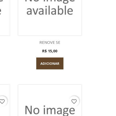
a
Visualização rápida

RENOVE SE
R$ 15,00
ADICIONAR
vorite_border
favorite_border