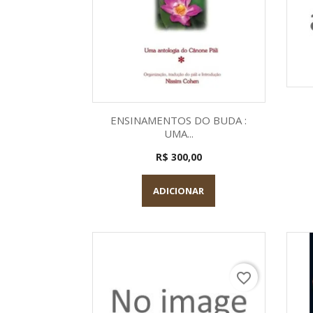
Visualização rápida

ENSINAMENTOS DO BUDA :
UMA...
R$ 300,00
ADICIONAR
favorite_border