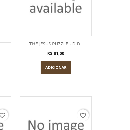
Visualização rápida

THE JESUS PUZZLE - DID...
a
R$ 81,00
ADICIONAR
vorite_border
favorite_border