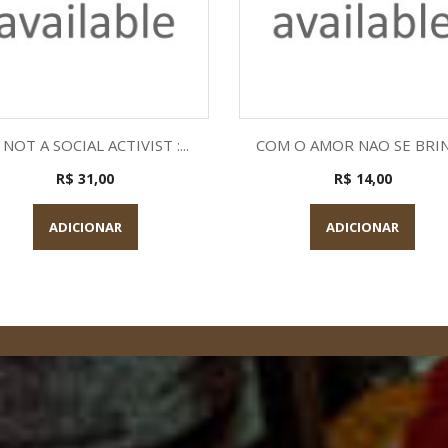
Visualização rápida
Visualização rápid


 NOT A SOCIAL ACTIVIST :...
COM O AMOR NAO SE BRI
R$ 31,00
R$ 14,00
ADICIONAR
ADICIONAR