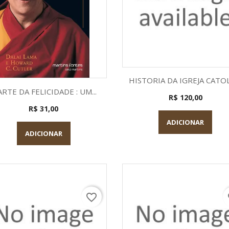
Visualização rápid

HISTORIA DA IGREJA CATO
Visualização rápida

ARTE DA FELICIDADE : UM...
R$ 120,00
R$ 31,00
ADICIONAR
ADICIONAR
favorite_border
fa