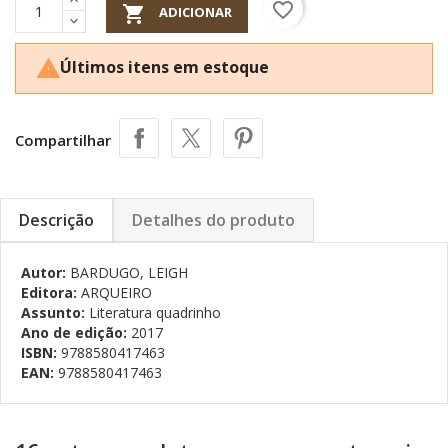
favorite_border

ADICIONAR
Últimos itens em estoque

Compartilhar
Descrição
Detalhes do produto
Autor:
BARDUGO, LEIGH
Editora:
ARQUEIRO
Assunto:
Literatura quadrinho
Ano de edição:
2017
ISBN:
9788580417463
EAN:
9788580417463