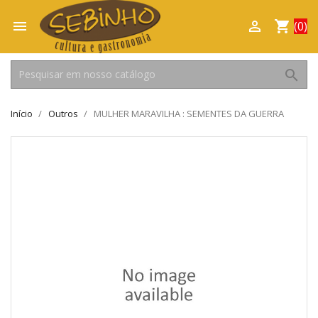

shopping_cart

(0)
search
Início
Outros
MULHER MARAVILHA : SEMENTES DA GUERRA