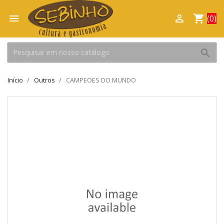

shopping_cart

(0)
search
Início
Outros
CAMPEOES DO MUNDO