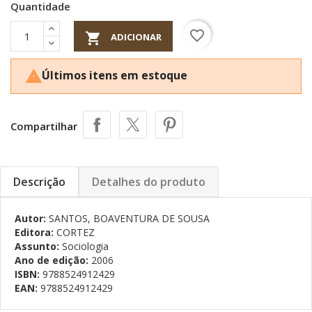
Quantidade
favorite_border

ADICIONAR
Últimos itens em estoque

Compartilhar
Descrição
Detalhes do produto
Autor:
SANTOS, BOAVENTURA DE SOUSA
Editora:
CORTEZ
Assunto:
Sociologia
Ano de edição:
2006
ISBN:
9788524912429
EAN:
9788524912429