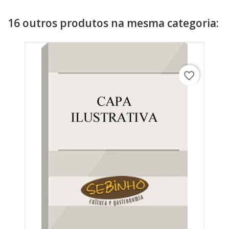
16 outros produtos na mesma categoria:
favorite_border