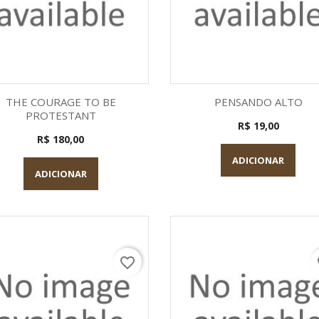
Visualização rápida
Visualização rápid


THE COURAGE TO BE
PENSANDO ALTO
PROTESTANT
R$ 19,00
R$ 180,00
ADICIONAR
ADICIONAR
favorite_border
fa