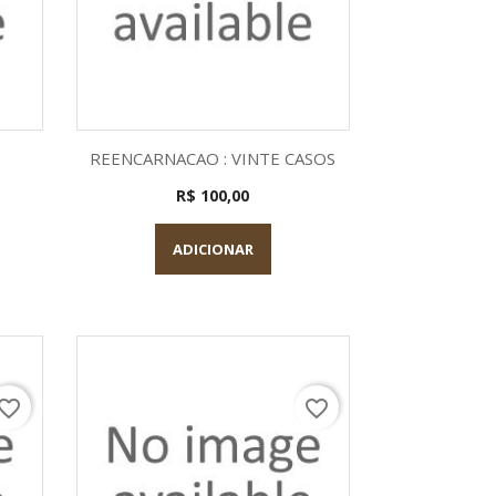
a
Visualização rápida

REENCARNACAO : VINTE CASOS
R$ 100,00
ADICIONAR
vorite_border
favorite_border