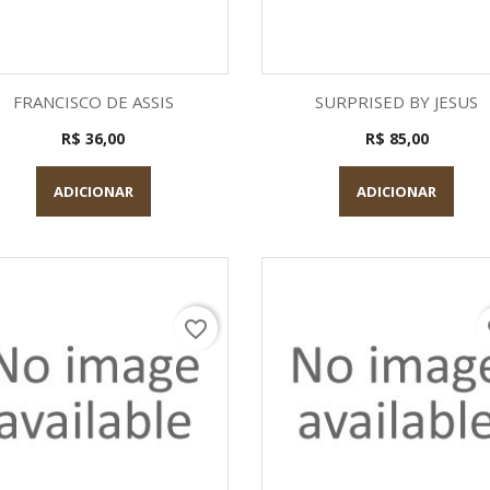
Visualização rápida
Visualização rápid


FRANCISCO DE ASSIS
SURPRISED BY JESUS
R$ 36,00
R$ 85,00
ADICIONAR
ADICIONAR
favorite_border
fa