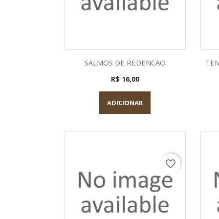
Visualização rápida

SALMOS DE REDENCAO
TEM
R$ 16,00
ADICIONAR
favorite_border