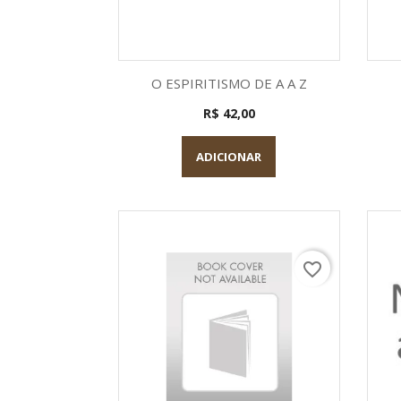
Visualização rápida

O ESPIRITISMO DE A A Z
R$ 42,00
ADICIONAR
favorite_border