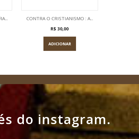
a
Visualização rápida

A...
CONTRA O CRISTIANISMO : A...
R$ 30,00
ADICIONAR
és do instagram.