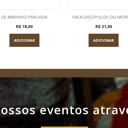
Visualização rápida
Visualização rápid


SE ABRINDO PRA VIDA
FACA DISCIPULOS OU MORR
R$ 18,00
R$ 31,00
ADICIONAR
ADICIONAR
ssos eventos atrav