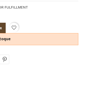
 OR FULFILLMENT
favorite_border
R
stoque