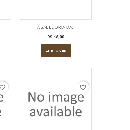
a
Visualização rápida

A SABEDORIA DA...
R$ 18,00
ADICIONAR
vorite_border
favorite_border