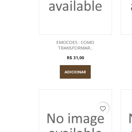
Visualização rápida

EMOCOES : COMO
TRANSFORMAR...
R$ 31,00
ADICIONAR
favorite_border