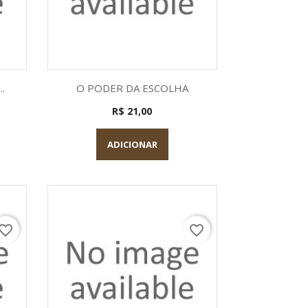
a
Visualização rápida

.
O PODER DA ESCOLHA
R$ 21,00
ADICIONAR
vorite_border
favorite_border