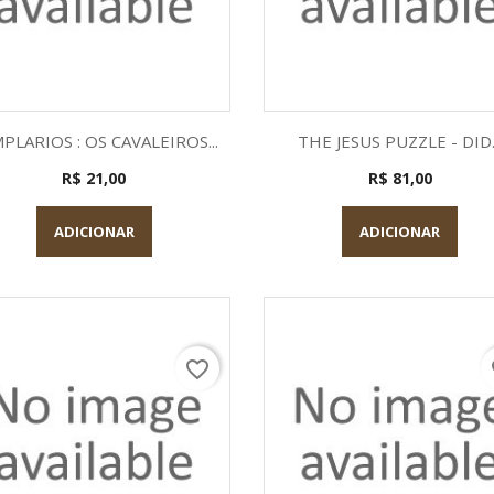
Visualização rápida
Visualização rápid


PLARIOS : OS CAVALEIROS...
THE JESUS PUZZLE - DID..
R$ 21,00
R$ 81,00
ADICIONAR
ADICIONAR
favorite_border
fa