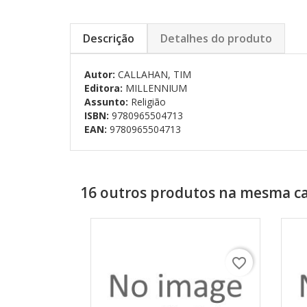
Descrição
Detalhes do produto
Autor:
CALLAHAN, TIM
Editora:
MILLENNIUM
Assunto:
Religião
ISBN:
9780965504713
EAN:
9780965504713
16 outros produtos na mesma ca
favorite_border