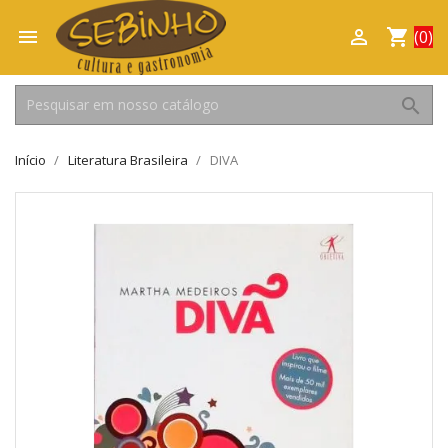

shopping_cart

(0)
search
Início
Literatura Brasileira
DIVA