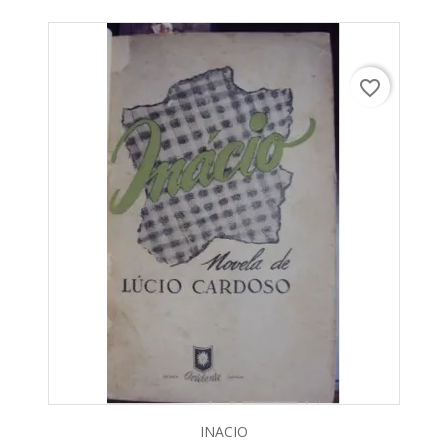
favorite_border
INACIO