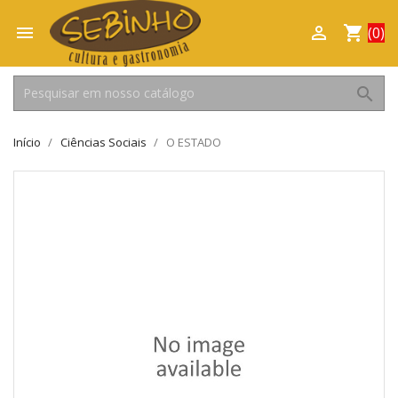

shopping_cart

(0)
search
Início
Ciências Sociais
O ESTADO