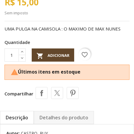
R$ 15,00
Sem imposto
UMA PULGA NA CAMISOLA : O MAXIMO DE MAX NUNES
Quantidade
favorite_border

ADICIONAR
Últimos itens em estoque

Compartilhar
Descrição
Detalhes do produto
Autor:
CASTRO, RUY