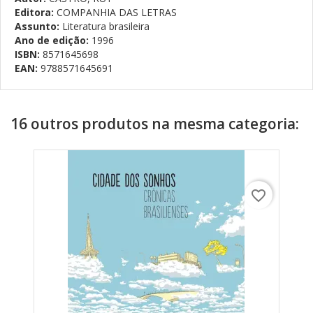
Editora:
COMPANHIA DAS LETRAS
Assunto:
Literatura brasileira
Ano de edição:
1996
ISBN:
8571645698
EAN:
9788571645691
16 outros produtos na mesma categoria:
favorite_border