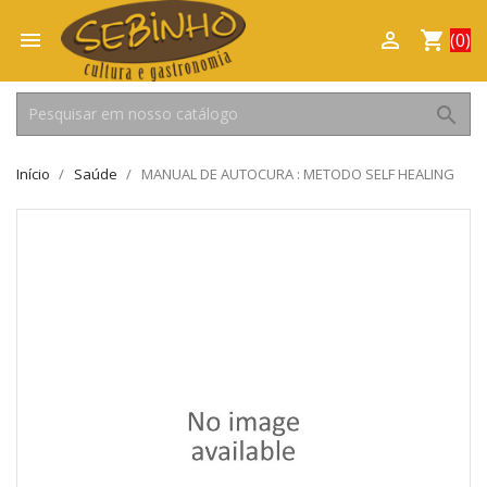

shopping_cart

(0)
search
Início
Saúde
MANUAL DE AUTOCURA : METODO SELF HEALING