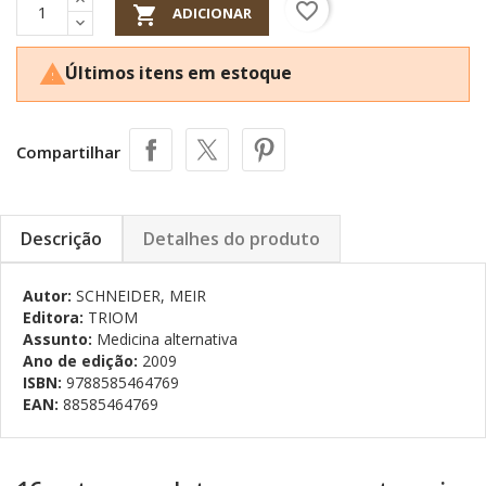
favorite_border

ADICIONAR
Últimos itens em estoque

Compartilhar
Descrição
Detalhes do produto
Autor:
SCHNEIDER, MEIR
Editora:
TRIOM
Assunto:
Medicina alternativa
Ano de edição:
2009
ISBN:
9788585464769
EAN:
88585464769