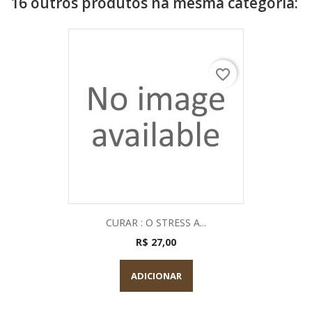
16 outros produtos na mesma categoria:
favorite_border
CURAR : O STRESS A...
R$ 27,00
ADICIONAR