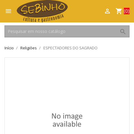

shopping_cart

(0)
search
Início
Religiões
ESPECTADORES DO SAGRADO