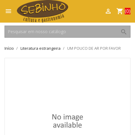

shopping_cart

(0)
search
Início
Literatura estrangeira
UM POUCO DE AR POR FAVOR