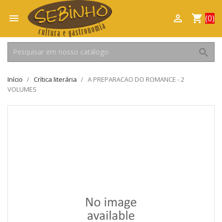

shopping_cart

(0)
search
Início
Crítica literária
A PREPARACAO DO ROMANCE - 2
VOLUMES