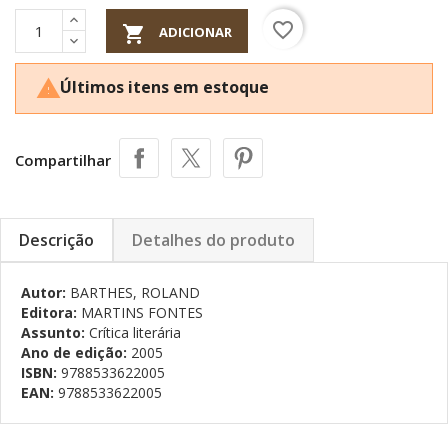
favorite_border

ADICIONAR
Últimos itens em estoque

Compartilhar
Descrição
Detalhes do produto
Autor:
BARTHES, ROLAND
Editora:
MARTINS FONTES
Assunto:
Crítica literária
Ano de edição:
2005
ISBN:
9788533622005
EAN:
9788533622005