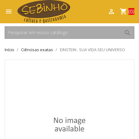

shopping_cart

(0)
search
Início
Ciêncisas exatas
EINSTEIN : SUA VIDA SEU UNIVERSO