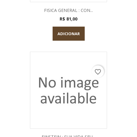
FISICA GENERAL : CON...
R$ 81,00
ADICIONAR
favorite_border
EINSTEIN : SUA VIDA SEU...