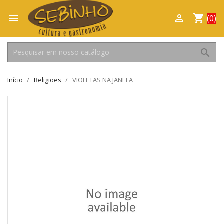

shopping_cart

(0)
search
Início
Religiões
VIOLETAS NA JANELA