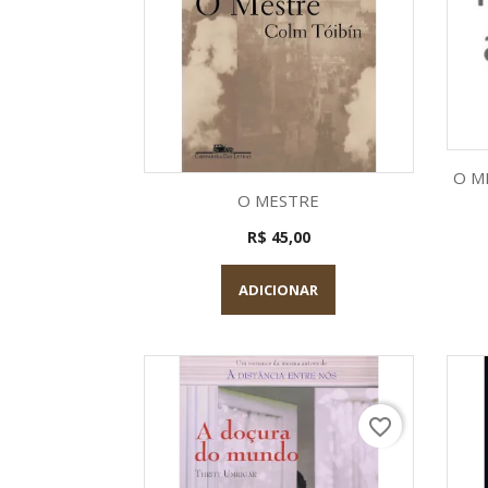
O M
Visualização rápida

O MESTRE
R$ 45,00
ADICIONAR
favorite_border