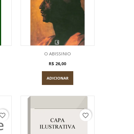
a
Visualização rápida

O ABISSINIO
R$ 26,00
ADICIONAR
vorite_border
favorite_border