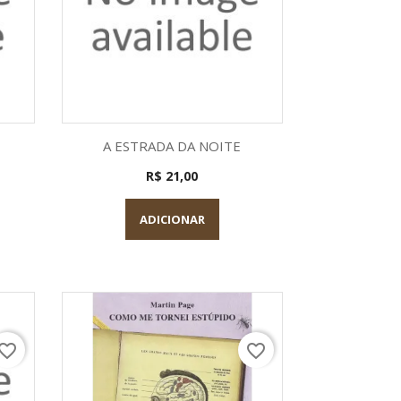
a
Visualização rápida

A ESTRADA DA NOITE
R$ 21,00
ADICIONAR
vorite_border
favorite_border