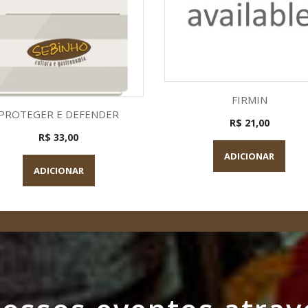
Visualização rápid

FIRMIN
Visualização rápida

PROTEGER E DEFENDER
R$ 21,00
R$ 33,00
ADICIONAR
ADICIONAR