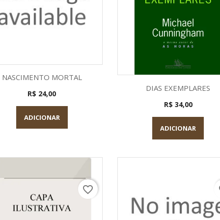
Visualização rápida

NASCIMENTO MORTAL
Visualização rápid

DIAS EXEMPLARES
R$ 24,00
R$ 34,00
ADICIONAR
ADICIONAR
favorite_border
fa