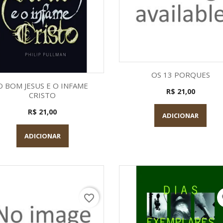
Visualização rápid

OS 13 PORQUES
Visualização rápida

O BOM JESUS E O INFAME
R$ 21,00
CRISTO
R$ 21,00
ADICIONAR
ADICIONAR
favorite_border
fa