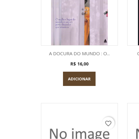
Visualização rápida

A DOCURA DO MUNDO : O...
R$ 16,00
ADICIONAR
favorite_border