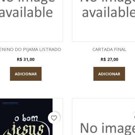
Visualização rápida
Visualização rápid


ENINO DO PIJAMA LISTRADO
CARTADA FINAL
R$ 31,00
R$ 27,00
ADICIONAR
ADICIONAR
favorite_border
fa