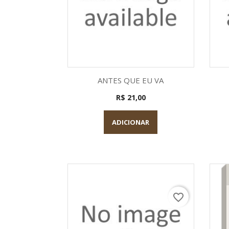
Visualização rápida

ANTES QUE EU VA
R$ 21,00
ADICIONAR
favorite_border