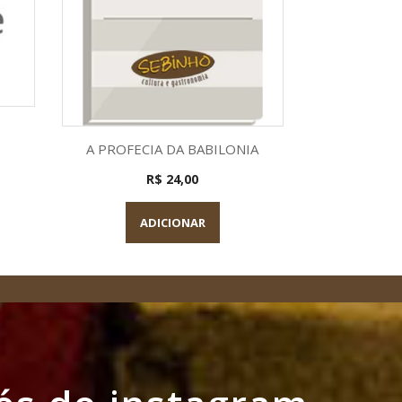
a
Visualização rápida

A PROFECIA DA BABILONIA
R$ 24,00
ADICIONAR