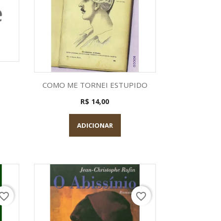
a
Visualização rápida

COMO ME TORNEI ESTUPIDO
R$ 14,00
ADICIONAR
vorite_border
favorite_border