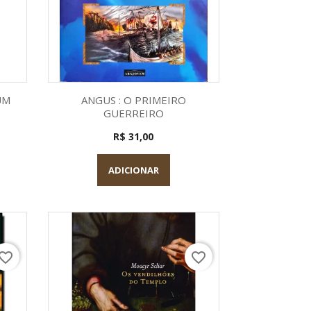
a
Visualização rápida

UM
ANGUS : O PRIMEIRO
GUERREIRO
R$ 31,00
ADICIONAR
vorite_border
favorite_border