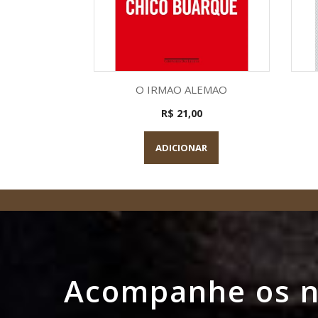
Visualização rápida

O IRMAO ALEMAO
R$ 21,00
ADICIONAR
Acompanhe os no