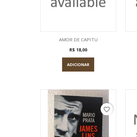
Visualização rápida

AMOR DE CAPITU
R$ 18,00
ADICIONAR
favorite_border