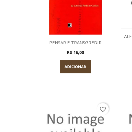
ALE
Visualização rápida

PENSAR E TRANSGREDIR
R$ 16,00
ADICIONAR
favorite_border