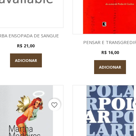
Visualização rápida

RBA ENSOPADA DE SANGUE
Visualização rápid

PENSAR E TRANSGREDI
R$ 21,00
R$ 16,00
ADICIONAR
ADICIONAR
favorite_border
fa