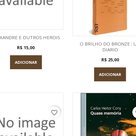
Visualização rápida

XANDRE E OUTROS HEROIS
Visualização rápid

O BRILHO DO BRONZE : 
R$ 15,00
DIARIO
R$ 25,00
ADICIONAR
ADICIONAR
favorite_border
fa