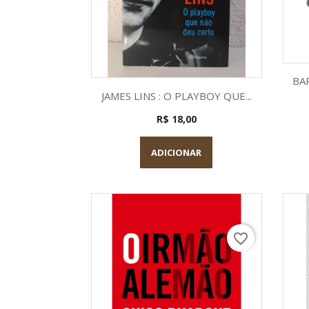
BA
Visualização rápida

JAMES LINS : O PLAYBOY QUE...
R$ 18,00
ADICIONAR
favorite_border