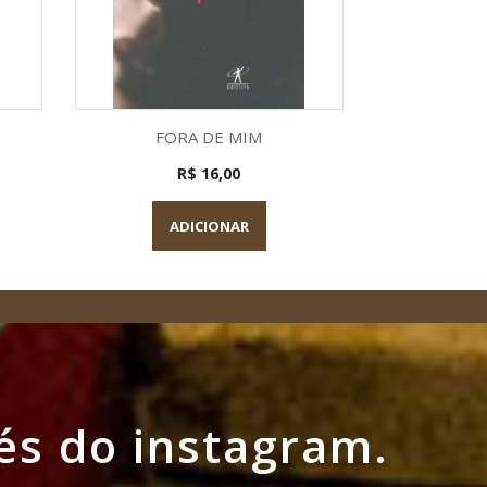
a
Visualização rápida

FORA DE MIM
R$ 16,00
ADICIONAR
és do instagram.