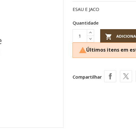
ESAU E JACO
Quantidade

ADICIONA
Últimos itens em e

Compartilhar