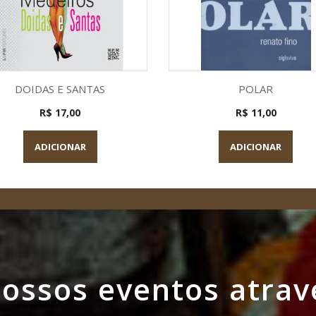
Visualização rápida
Visualização rápid


DOIDAS E SANTAS
POLAR
R$ 17,00
R$ 11,00
ADICIONAR
ADICIONAR
ssos eventos atrav