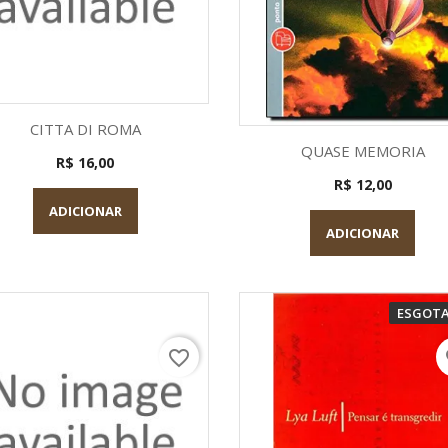
Visualização rápida

CITTA DI ROMA
Visualização rápid

QUASE MEMORIA
R$ 16,00
R$ 12,00
ADICIONAR
ADICIONAR
ESGOT
favorite_border
fa