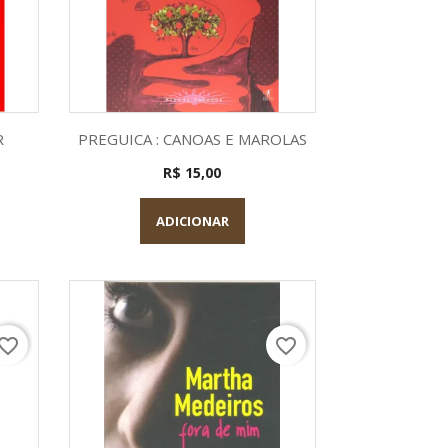
a
Visualização rápida

R
PREGUICA : CANOAS E MAROLAS
R$ 15,00
ADICIONAR
vorite_border
favorite_border