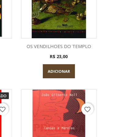
a
Visualização rápida

OS VENDILHOES DO TEMPLO
R$ 23,00
ADICIONAR
ADO
vorite_border
favorite_border