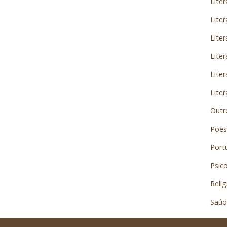
Liter
Liter
Lite
Liter
Liter
Liter
Outr
Poes
Portu
Psico
Relig
Saúd