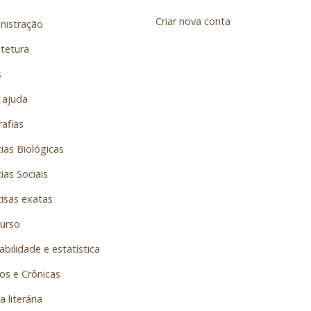
Criar nova conta
nistração
itetura
s
 ajuda
afias
ias Biológicas
ias Sociais
cisas exatas
urso
bilidade e estatística
os e Crônicas
a literária