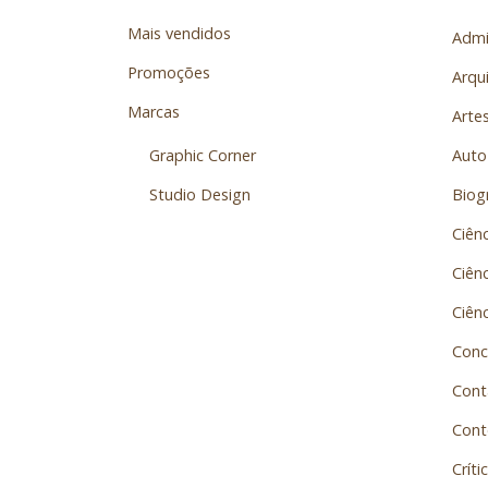
Mais vendidos
Admi
Promoções
Arqu
Marcas
Arte
Graphic Corner
Auto
Studio Design
Biogr
Ciênc
Ciênc
Ciên
Conc
Conta
Cont
Crític