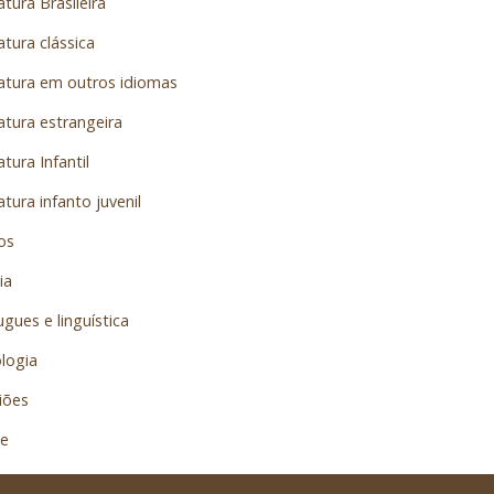
atura Brasileira
atura clássica
ratura em outros idiomas
atura estrangeira
atura Infantil
atura infanto juvenil
os
ia
gues e linguística
logia
iões
e