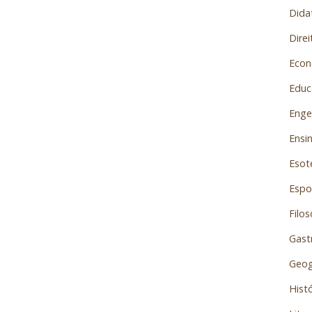
Dida
Direi
Econ
Educ
Enge
Ensi
Esot
Espor
Filos
Gast
Geog
Histó