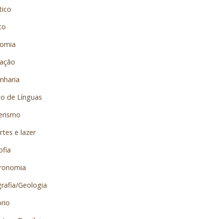
tico
to
omia
ação
nharia
no de Línguas
erismo
tes e lazer
ofia
ronomia
rafia/Geologia
rio