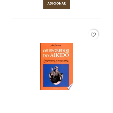
ADICIONAR
favorite_border