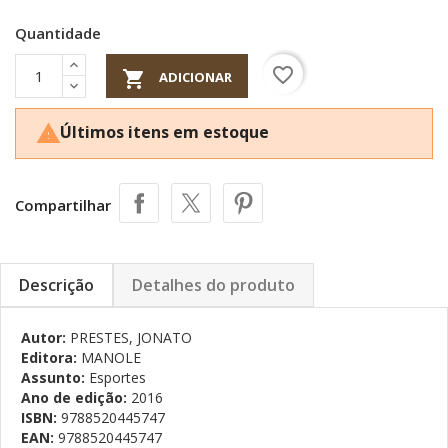
Quantidade
favorite_border

ADICIONAR
Últimos itens em estoque

Compartilhar
Descrição
Detalhes do produto
Autor:
PRESTES, JONATO
Editora:
MANOLE
Assunto:
Esportes
Ano de edição:
2016
ISBN:
9788520445747
EAN:
9788520445747