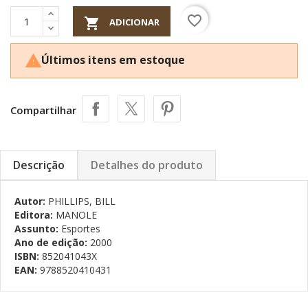
favorite_border

ADICIONAR
Últimos itens em estoque

Compartilhar
Descrição
Detalhes do produto
Autor:
PHILLIPS, BILL
Editora:
MANOLE
Assunto:
Esportes
Ano de edição:
2000
ISBN:
852041043X
EAN:
9788520410431