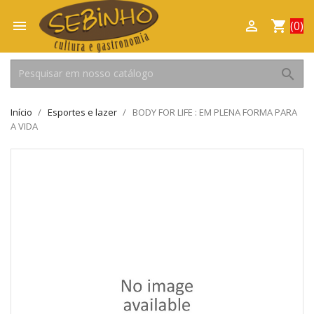

shopping_cart

(0)
search
Início
Esportes e lazer
BODY FOR LIFE : EM PLENA FORMA PARA
A VIDA